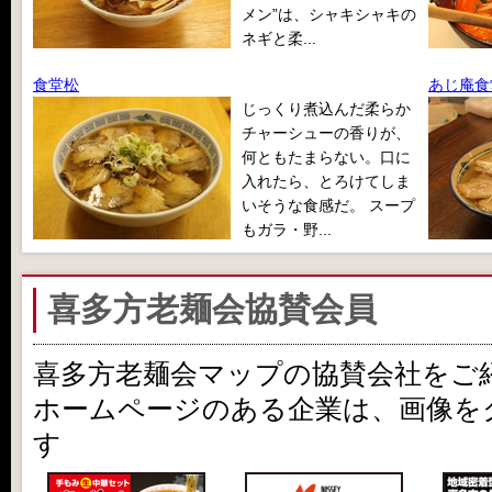
メン”は、シャキシャキの
ネギと柔...
食堂松
あじ庵食
じっくり煮込んだ柔らか
チャーシューの香りが、
何ともたまらない。口に
入れたら、とろけてしま
いそうな食感だ。 スープ
もガラ・野...
喜多方老麺会協賛会員
喜多方老麺会マップの協賛会社をご
ホームページのある企業は、画像を
す