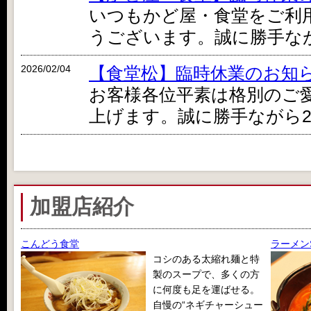
いつもかど屋・食堂をご利
うございます。誠に勝手ながら
2026/02/04
【食堂松】臨時休業のお知
お客様各位平素は格別のご
上げます。誠に勝手ながら2月
加盟店紹介
こんどう食堂
ラーメン
コシのある太縮れ麺と特
製のスープで、多くの方
に何度も足を運ばせる。
自慢の“ネギチャーシュー