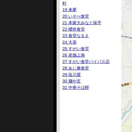
軒
19 来夢
20 いそべ食堂
21 本家大みなと味平
22 櫻井食堂
23 食堂なまえ
24 大喜
25 すがい食堂
26 老舗上海
27 すがい食堂バイパス店
28 あじ庵食堂
29 塩川屋
30 麺や玄
31 中華そば橙