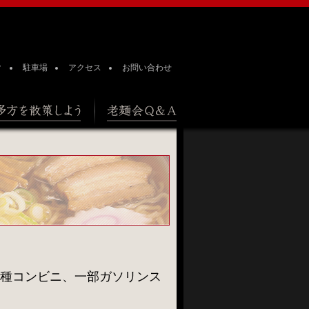
ク
駐車場
アクセス
お問い合わせ
散策しよう
老麺会Q&A
種コンビニ、一部ガソリンス