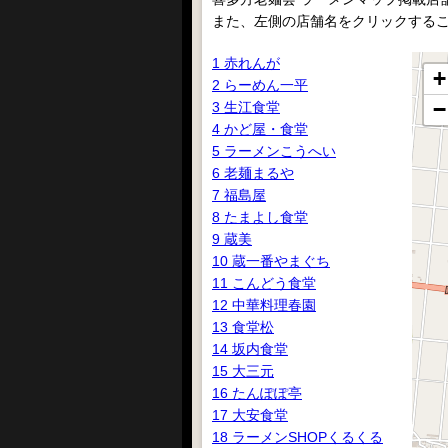
また、左側の店舗名をクリックする
1 赤れんが
+
2 らーめん一平
−
3 生江食堂
4 かど屋・食堂
5 ラーメンこうへい
6 老麺まるや
7 福島屋
8 たまよし食堂
9 蔵美
10 蔵一番やまぐち
11 こんどう食堂
12 中華料理春園
13 食堂松
14 坂内食堂
15 大三元
16 たんぽぽ亭
17 大安食堂
18 ラーメンSHOPくるくる